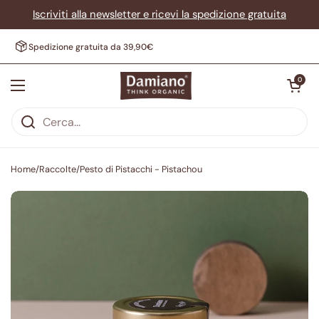
Passa ai contenuti
Iscriviti alla newsletter e ricevi la spedizione gratuita
Spedizione gratuita da 39,90€
Apri carrell
0
Apri menu
Home
/
Raccolte
/
Pesto di Pistacchi - Pistachou