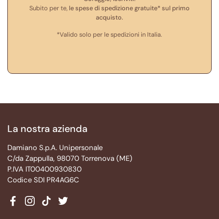
Subito per te,
le spese di spedizione gratuite* sul primo
acquisto.
*Valido solo per le spedizioni in Italia.
La nostra azienda
Damiano S.p.A. Unipersonale
C/da Zappulla, 98070 Torrenova (ME)
P.IVA IT00400930830
Codice SDI PR4AG6C
Facebook
Instagram
TikTok
Twitter